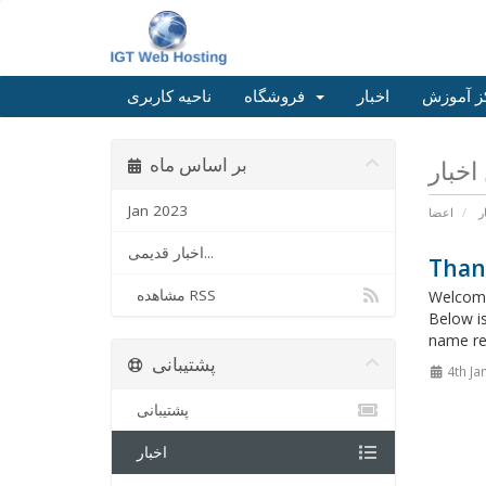
ز آموزش
اخبار
فروشگاه
ناحیه کاربری
بر اساس ماه
Jan 2023
ر
اعضا
اخبار قدیمی...
Than
مشاهده RSS
Welcome
Below i
name reg
پشتیبانی
4th Ja
پشتیبانی
اخبار