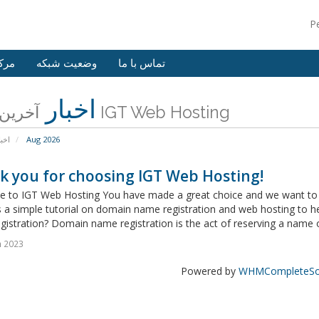
P
تماس با ما
وضعیت شبکه
مرک
اخبار
آخرین اخبار IGT Web Hosting
اخبا
Aug 2026
k you for choosing IGT Web Hosting!
 to IGT Web Hosting You have made a great choice and we want to he
s a simple tutorial on domain name registration and web hosting to 
istration? Domain name registration is the act of reserving a name on
n 2023
Powered by
WHMCompleteSol