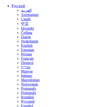
Русский
العربية
Azerbaijani
Català
中文
Hrvatski
Čeština
Dansk
Nederlands
English
Estonian
Persian
Français
Deutsch
עברית
Magyar
Italiano
Macedonian
Norwegian
Português
Português
Română
Русский
Español