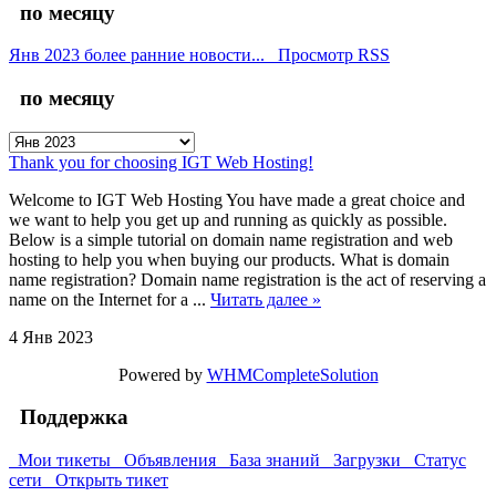
по месяцу
Янв 2023
более ранние новости...
Просмотр RSS
по месяцу
Thank you for choosing IGT Web Hosting!
Welcome to IGT Web Hosting You have made a great choice and
we want to help you get up and running as quickly as possible.
Below is a simple tutorial on domain name registration and web
hosting to help you when buying our products. What is domain
name registration? Domain name registration is the act of reserving a
name on the Internet for a ...
Читать далее »
4 Янв 2023
Powered by
WHMCompleteSolution
Поддержка
Мои тикеты
Объявления
База знаний
Загрузки
Статус
сети
Открыть тикет