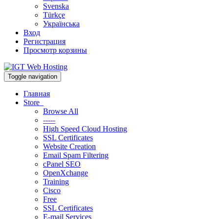
Svenska
Türkçe
Українська
Вход
Регистрация
Просмотр корзины
Toggle navigation
Главная
Store
Browse All
-----
High Speed Cloud Hosting
SSL Certificates
Website Creation
Email Spam Filtering
cPanel SEO
OpenXchange
Training
Cisco
Free
SSL Certificates
E-mail Services