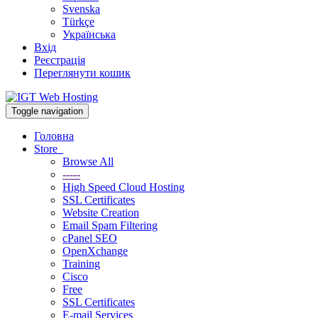
Svenska
Türkçe
Українська
Вхід
Реєстрація
Переглянути кошик
Toggle navigation
Головна
Store
Browse All
-----
High Speed Cloud Hosting
SSL Certificates
Website Creation
Email Spam Filtering
cPanel SEO
OpenXchange
Training
Cisco
Free
SSL Certificates
E-mail Services