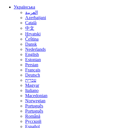
Українська
العربية
Azerbaijani
Català
中文
Hrvatski
Čeština
Dansk
Nederlands
English
Estonian
Persian
Français
Deutsch
עברית
Magyar
Italiano
Macedonian
Norwegian
Português
Português
Română
Русский
Español