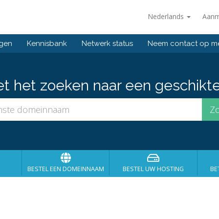
Nederlands
Aanm
ngen
Kennisbank
Netwerk status
Neem contact op m
et het zoeken naar een geschikt
BESTEL EEN DOMEINNAAM
BESTEL UW HOSTING
BE