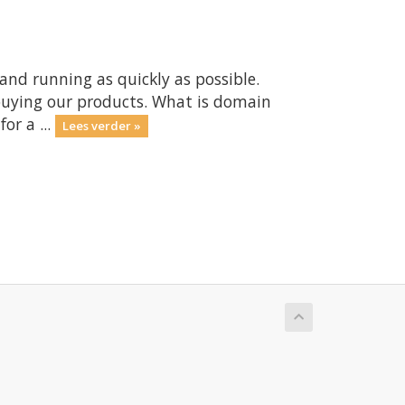
nd running as quickly as possible.
buying our products. What is domain
or a ...
Lees verder »