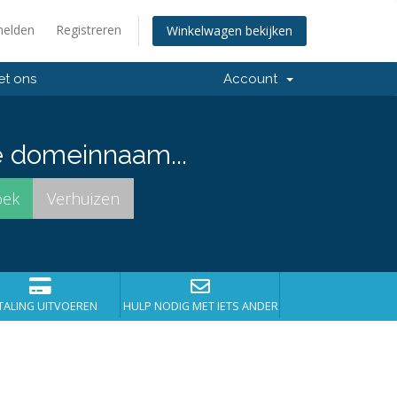
elden
Registreren
Winkelwagen bekijken
et ons
Account
e domeinnaam...
TALING UITVOEREN
HULP NODIG MET IETS ANDERS?