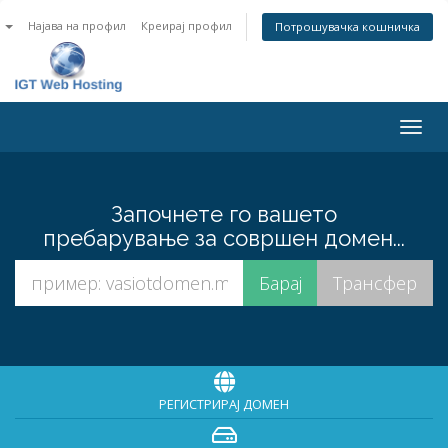
n
Најава на профил
Креирај профил
Потрошувачка кошничка
Togg
navig
Започнете го вашето
пребарување за совршен домен...
РЕГИСТРИРАЈ ДОМЕН