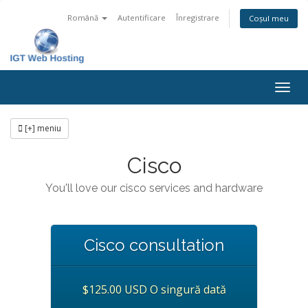
Română
Autentificare
Înregistrare
Coșul meu
Navi
Togg
[+] meniu
Cisco
You'll love our cisco services and hardware
Cisco consultation
$125.00 USD O singură dată